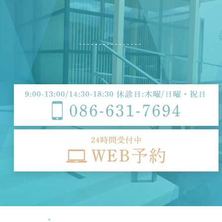
C
O
N
T
A
C
T
お
問
い
合
わ
せ
は
お
気
軽
に