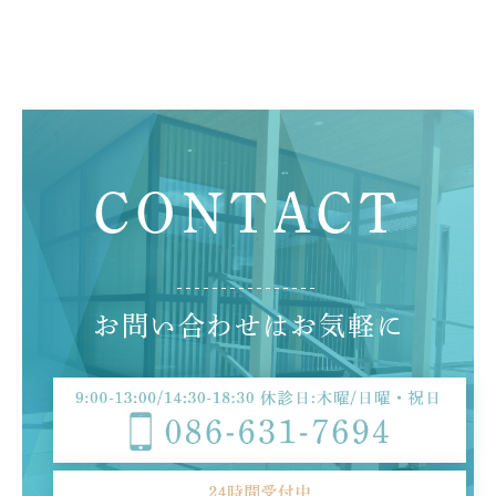
C
O
N
T
A
C
T
お
問
い
合
わ
せ
は
お
気
軽
に