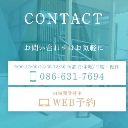
C
O
N
T
A
C
T
お
問
い
合
わ
せ
は
お
気
軽
に