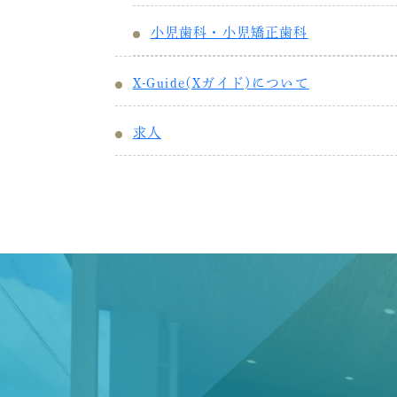
小児歯科・小児矯正歯科
X-Guide(Xガイド)について
求人