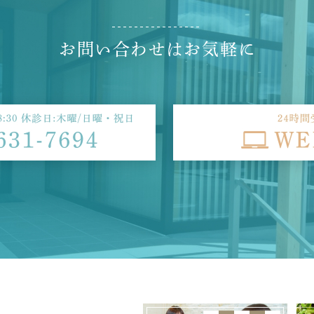
お
問
い
合
わ
せ
は
お
気
軽
に