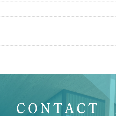
C
O
N
T
A
C
T